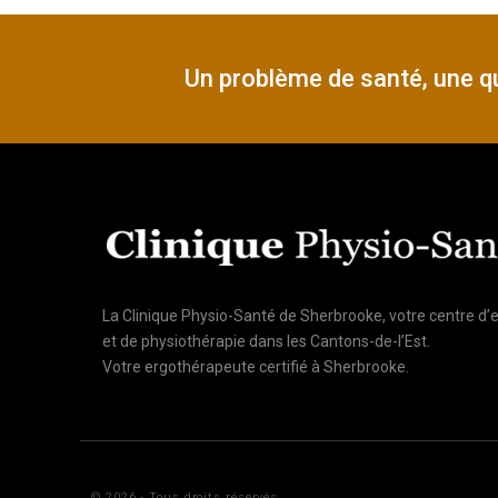
Un problème de santé, une qu
La Clinique Physio-Santé de Sherbrooke, votre centre d’
et de physiothérapie dans les Cantons-de-l’Est.
Votre ergothérapeute certifié à Sherbrooke.
© 2026 - Tous droits réservés.