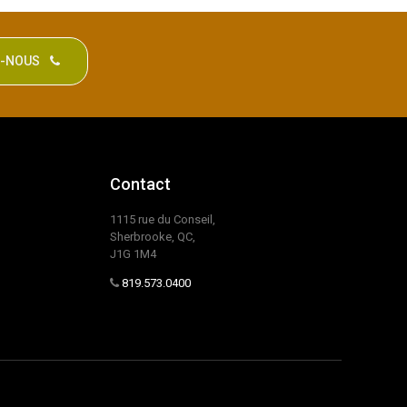
Z-NOUS
Contact
1115 rue du Conseil,
Sherbrooke, QC,
J1G 1M4
819.573.0400