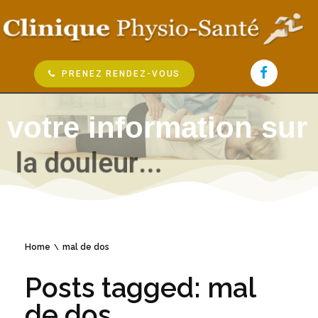
PRENEZ RENDEZ-VOUS
votre information sur
l
a
d
o
u
l
e
u
r
.
.
.
Home
mal de dos
Posts tagged: mal
de dos