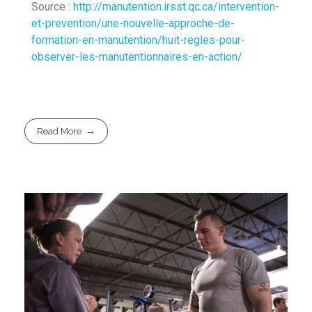
Source :
http://manutention.irsst.qc.ca/intervention-
et-prevention/une-nouvelle-approche-de-
formation-en-manutention/huit-regles-pour-
observer-les-manutentionnaires-en-action/
Read More