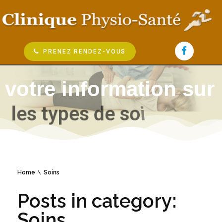
PRENEZ RENDEZ-VOUS
votre information sur
l
e
s
t
y
p
e
s
d
e
s
o
i
n
s
.
.
.
Home
Soins
Posts in category:
Soins