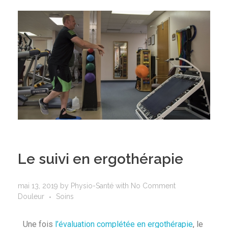
Le suivi en ergothérapie
mai 13, 2019
by
Physio-Santé
with
No Comment
Douleur
Soins
Une fois
l’évaluation complétée en ergothérapie
, le