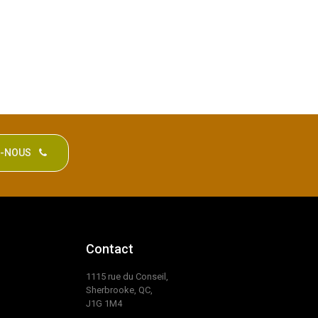
Z-NOUS
Contact
1115 rue du Conseil,
Sherbrooke, QC,
J1G 1M4