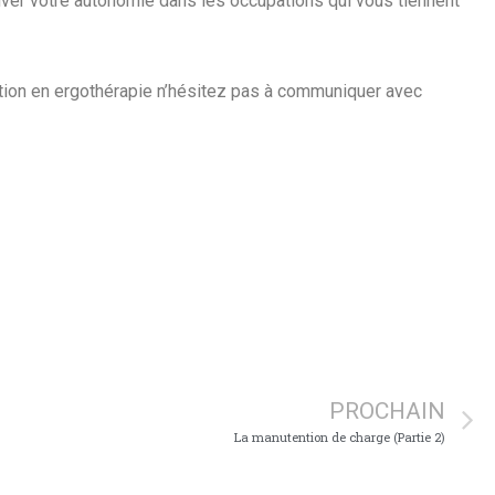
uver votre autonomie dans les occupations qui vous tiennent
ation en ergothérapie n’hésitez pas à communiquer avec
PROCHAIN
La manutention de charge (Partie 2)