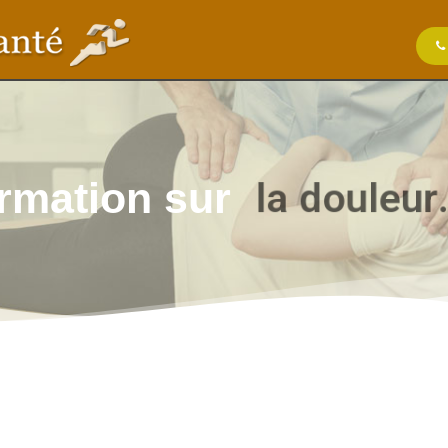
l
a
d
o
u
l
e
u
r
ormation sur