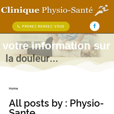
PRENEZ RENDEZ-VOUS
votre information sur
l
a
d
o
u
l
e
u
r
.
.
.
Home
All posts by : Physio-
Sante