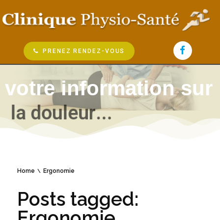
PRENEZ RENDEZ-VOUS
votre information sur
l
a
d
o
u
l
e
u
r
.
.
.
Home
Ergonomie
Posts tagged:
Ergonomie