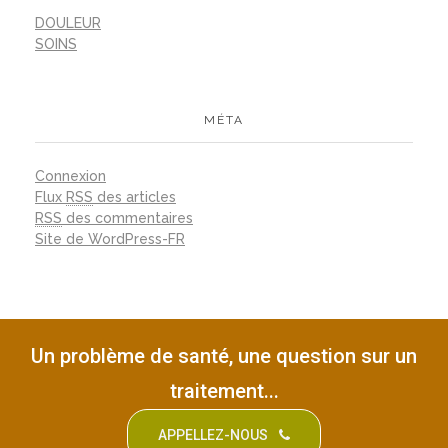
DOULEUR
SOINS
MÉTA
Connexion
Flux
RSS
des articles
RSS
des commentaires
Site de WordPress-FR
Un problème de santé, une question sur un
traitement...
APPELLEZ-NOUS