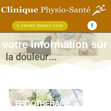
PRENEZ RENDEZ-VOUS
votre information sur
l
a
d
o
u
l
e
u
r
.
.
.