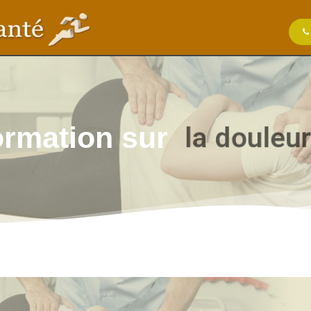
l
a
d
o
u
l
e
u
r
formation sur