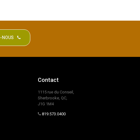
Z-NOUS
Contact
1115 rue du Conseil,
Sherbrooke, QC,
J1G 1M4
819.573.0400