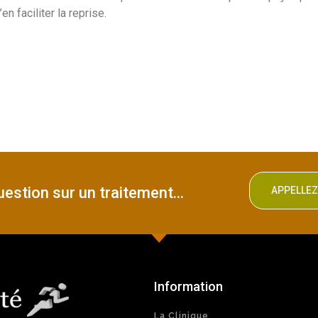
en faciliter la reprise.
estion sur un traitement...
APPELLE
Information
La Clinique