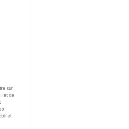
tre sur
il et de
t
ges
bli et