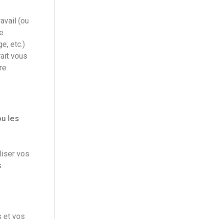
avail (ou
de
e, etc.)
rait vous
re
ou les
liser vos
s
 et vos