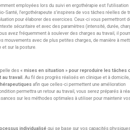
ment employées lors du suivi en ergothérapie est l’utilisation
io-Santé, l’ergothérapeute s’inspirera de vos tâches réelles de tr
valuation pour élaborer des exercices. Ceux-ci vous permettront 
exte sécuritaire et avec des paramètres (intensité, durée, charg
vous avez fréquemment à soulever des charges au travail, il pour
s mouvements avec de plus petites charges, de manière à mett
 et sur la posture.
ppelle des
« mises en situation » pour reproduire les tâches 
au travail.
Au fil des progrès réalisés en clinique et à domicile,
 thérapeutiques
afin que celles-ci permettent une amélioration
ndition permettra un retour au travail, vous serez préparés à réa
sances sur les méthodes optimales à utiliser pour maintenir vo
ocessus individualisé
qui se base sur vos capacités physiques