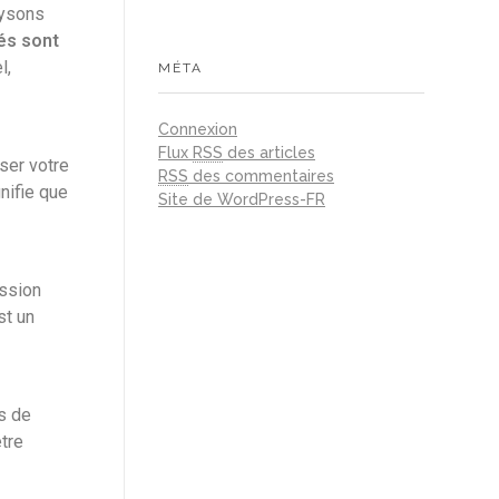
lysons
lés sont
l,
MÉTA
Connexion
Flux
RSS
des articles
ser votre
RSS
des commentaires
nifie que
Site de WordPress-FR
ession
st un
s de
être