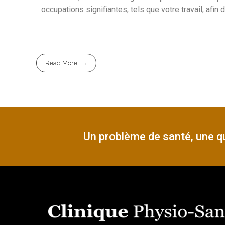
occupations signifiantes, tels que votre travail, afin d’
Read More
Un problème de santé, une qu