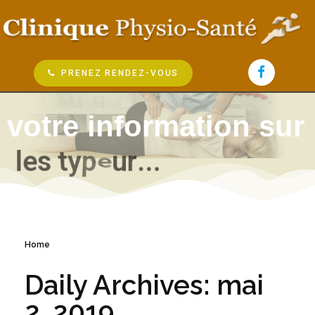
PRENEZ RENDEZ-VOUS
votre information sur
l
e
s
t
y
p
e
s
d
e
s
o
i
n
s
.
.
.
Home
Daily Archives: mai
2, 2019