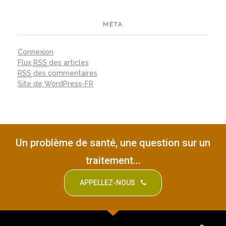
MÉTA
Connexion
Flux
RSS
des articles
RSS
des commentaires
Site de WordPress-FR
Un problème de santé, une question sur un
traitement...
APPELLEZ-NOUS