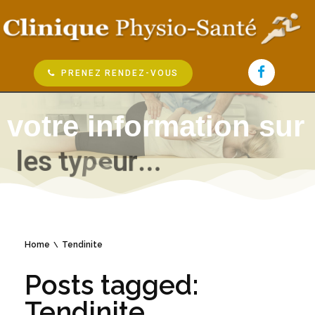
PRENEZ RENDEZ-VOUS
votre information sur
l
e
s
t
y
p
e
s
e
d
s
o
.
Home
Tendinite
Posts tagged:
Tendinite