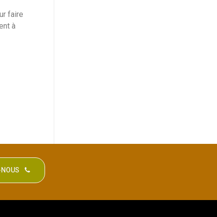
ur faire
ent à
Z-NOUS