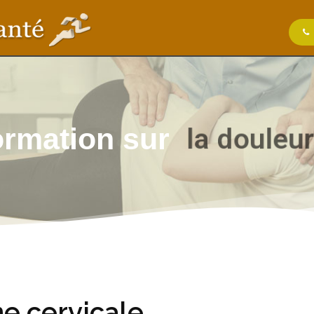
l
a
d
o
u
l
e
u
r
formation sur
e cervicale