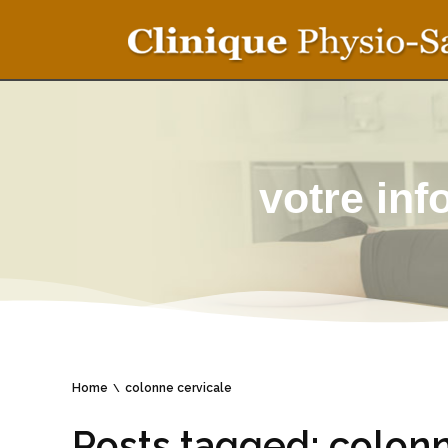
votre in
Home
colonne cervicale
Posts tagged: colonn