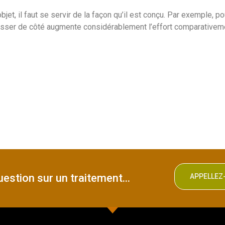
jet, il faut se servir de la façon qu’il est conçu. Par exemple, po
pousser de côté augmente considérablement l’effort comparativem
estion sur un traitement...
APPELLE