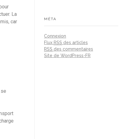
 pour
tuer. La
MÉTA
mis, car
Connexion
Flux
RSS
des articles
RSS
des commentaires
Site de WordPress-FR
 se
ansport
 charge