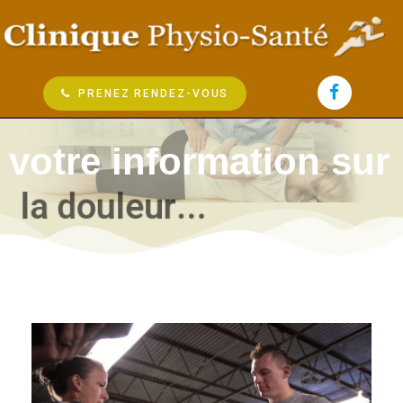
PRENEZ RENDEZ-VOUS
votre information sur
l
a
d
o
u
l
e
u
r
.
.
.