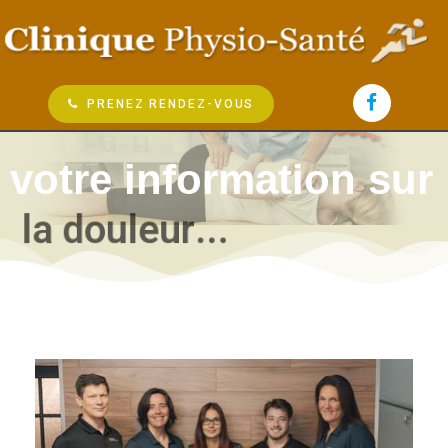
PRENEZ RENDEZ-VOUS
votre information sur
l
a
d
o
u
l
e
u
r
.
.
.